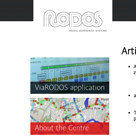
Art
A
z
ViaRODOS application
a
T
p
About the Centre