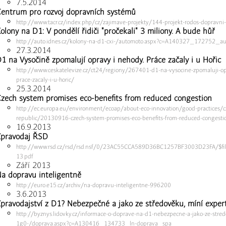
7.5.2014
entrum pro rozvoj dopravních systémů
http://www.tacr.cz/index.php/cz/zajimave-projekty/144-projekt-rodos-dopravni
olony na D1: V pondělí řidiči "pročekali" 3 miliony. A bude hůř
http://auto.idnes.cz/kolony-na-d1-cxi-/automoto.aspx?c=A140327_172752_a
27.3.2014
1 na Vysočině zpomalují opravy i nehody. Práce začaly i u Hořic
http://www.ceskatelevize.cz/ct24/regiony/267401-d1-na-vysocine-zpomaluji-op
prace-zacaly-i-u-horic/
25.3.2014
zech system promises eco-benefits from reduced congestion
http://ec.europa.eu/environment/ecoap/about-eco-innovation/good-practices/c
republic/20130916-czech-system-promises-eco-benefits-from-reduced-congest
16.9.2013
pravodaj ŘSD
http://www.rsd.cz/rsd/rsd.nsf/0/23AC55CCA589D36BC1257BF3003D23FA/$fi
13.pdf
Září 2013
a dopravu inteligentně
http://euro.e15.cz/archiv/na-dopravu-inteligentne-996200
3.6.2013
pravodajství z D1? Nebezpečné a jako ze středověku, míní exper
http://byznys.lidovky.cz/informace-o-doprave-na-d1-nebezpecne-a-jako-ze-stre
1g0-/doprava.aspx?c=A130416_134733_ln-doprava_spa