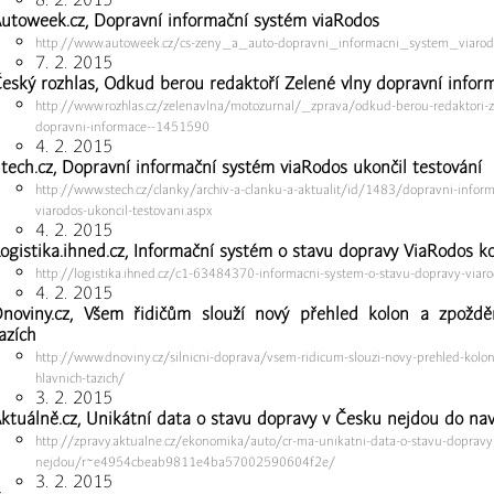
utoweek.cz, Dopravní informační systém viaRodos
http://www.autoweek.cz/cs-zeny_a_auto-dopravni_informacni_system_viaro
7. 2. 2015
eský rozhlas, Odkud berou redaktoří Zelené vlny dopravní infor
http://www.rozhlas.cz/zelenavlna/motozurnal/_zprava/odkud-berou-redaktori-z
dopravni-informace--1451590
4. 2. 2015
tech.cz, Dopravní informační systém viaRodos ukončil testování
http://www.stech.cz/clanky/archiv-a-clanku-a-aktualit/id/1483/dopravni-infor
viarodos-ukoncil-testovani.aspx
4. 2. 2015
ogistika.ihned.cz, Informační systém o stavu dopravy ViaRodos ko
http://logistika.ihned.cz/c1-63484370-informacni-system-o-stavu-dopravy-viaro
4. 2. 2015
noviny.cz, Všem řidičům slouží nový přehled kolon a zpoždě
azích
http://www.dnoviny.cz/silnicni-doprava/vsem-ridicum-slouzi-novy-prehled-kolo
hlavnich-tazich/
3. 2. 2015
ktuálně.cz, Unikátní data o stavu dopravy v Česku nejdou do nav
http://zpravy.aktualne.cz/ekonomika/auto/cr-ma-unikatni-data-o-stavu-dopravy-
nejdou/r~e4954cbeab9811e4ba57002590604f2e/
3. 2. 2015