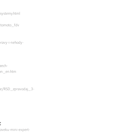
-systemy.html
utomoto_fdv
ravy-i-nehody-
zech-
ion_en.htm
le/RSD_zpravodaj_3-
t
doveku-mini-expert-