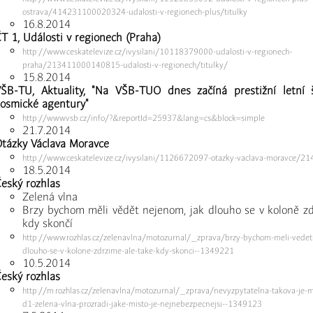
ostrava/414231100020324-udalosti-v-regionech-plus/titulky
16.8.2014
T 1, Události v regionech (Praha)
http://www.ceskatelevize.cz/ivysilani/10118379000-udalosti-v-regionech-
praha/213411000140815-udalosti-v-regionech/titulky/
15.8.2014
ŠB-TU, Aktuality, "Na VŠB-TUO dnes začíná prestižní letní 
osmické agentury"
http://www.vsb.cz/info/?&reportId=25937&lang=cs&block=simple
21.7.2014
tázky Václava Moravce
http://www.ceskatelevize.cz/ivysilani/1126672097-otazky-vaclava-moravce
18.5.2014
eský rozhlas
Zelená vlna
Brzy bychom měli vědět nejenom, jak dlouho se v koloně zd
kdy skončí
http://www.rozhlas.cz/zelenavlna/motozurnal/_zprava/brzy-bychom-meli-vedet
dlouho-se-v-kolone-zdrzime-ale-take-kdy-skonci--1349221
10.5.2014
eský rozhlas
http://m.rozhlas.cz/zelenavlna/motozurnal/_zprava/nevyzpytatelna-takova-je-me
d1-zelena-vlna-prozradi-jake-misto-je-nejnebezpecnejsi--1349123