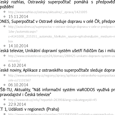
Český rozhlas, Ostravský superpočítač pomáhá s předpověď
poždění
http://www.rozhlas.cz/ostrava/aktualne/_zprava/1421005
15.11.2014
DNES, Superpočítač v Ostravě sleduje dopravu v celé ČR, předpov
http://auto.idnes.cz/superpocitac-v-ostrave-sleduje-dopravu-v-cele-cr-predpovi-i
1dw-/automoto.aspx?
c=A141008_215351_automoto_fdv#utm_source=sph.idnes&utm_medium=ric
box
14.10.2014
eská televize, Unikátní dopravní systém ušetří řidičům čas i mili
http://www.ceskatelevize.cz/ct24/domaci/288425-unikatni-dopravni-system-uset
miliardy/
6.10.2014
eské noviny, Aplikace z ostravského superpočítače sleduje dopra
http://www.ceskenoviny.cz/regiony/zpravy/aplikace-z-ostravskeho-superpocitac
cele-cr/1131567
06.10.2014
ŠB-TU, Aktuality, "Náš informační systém viaRODOS využívá pr
pravodajství i Česká televize"
http://www.vsb.cz/info/?reportId=26390&lang=cs&categoryId=45
22.9.2014
T 1, Události v regionech (Praha)
http://www.ceskatelevize.cz/ivysilani/10320835092-udalosti-v-regionech-plus-