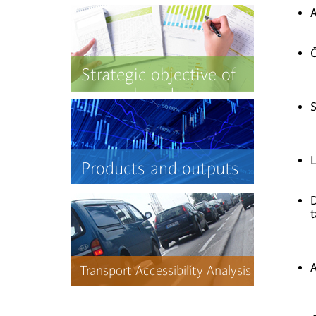
A
Č
Strategic objective of
research and
S
development
L
Products and outputs
D
t
A
Transport Accessibility Analysis