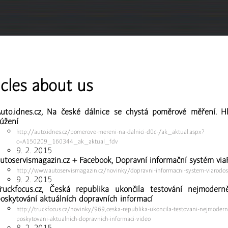
icles about us
uto.idnes.cz, Na české dálnice se chystá poměrové měření. H
úžení
http://auto.idnes.cz/pomerove-mereni-na-dalnici-d0c-/ak_aktual.aspx?
c=A150209_160344_ak_aktual_fdv
9. 2. 2015
utoservismagazin.cz + Facebook, Dopravní informační systém vi
http://www.autoservismagazin.cz/novinky/dopravni-informacni-system-viarodos
9. 2. 2015
ruckfocus.cz, Česká republika ukončila testování nejmodern
oskytování aktuálních dopravních informací
http://truckfocus.cz/novinky/969,ceska-republika-ukoncila-testovani-nejmodern
poskytovani-aktualnich-dopravnich-informaci-video
8. 2. 2015