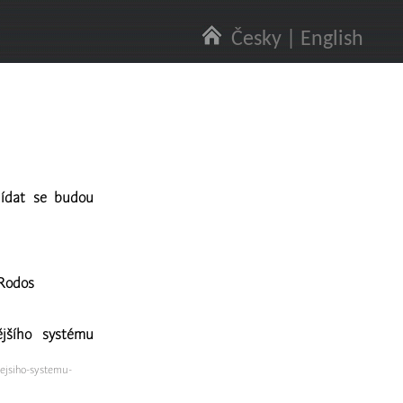
Česky
|
English
lídat se budou
aRodos
ějšího systému
ejsiho-systemu-