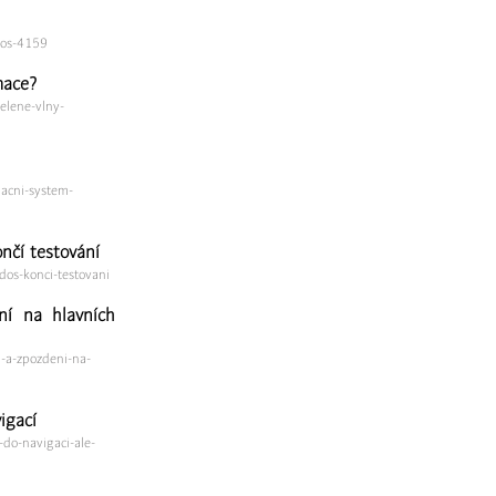
dos-4159
mace?
elene-vlny-
macni-system-
nčí testování
dos-konci-testovani
ní na hlavních
n-a-zpozdeni-na-
igací
do-navigaci-ale-