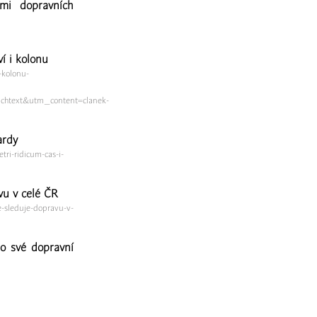
mi dopravních
í i kolonu
-kolonu-
htext&utm_content=clanek-
ardy
ri-ridicum-cas-i-
vu v celé ČR
e-sleduje-dopravu-v-
o své dopravní