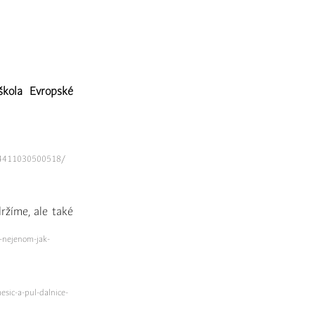
škola Evropské
/214411030500518/
ržíme, ale také
-nejenom-jak-
sic-a-pul-dalnice-